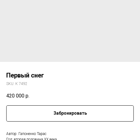
Первый снег
SKU:
К 7492
420 000
р.
Забронировать
Автор: Гапоненко Тарас
Год: вторая половина ХХ века